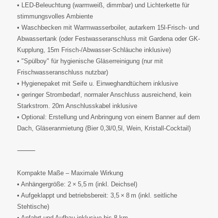
• LED-Beleuchtung (warmweiß, dimmbar) und Lichterkette für
stimmungsvolles Ambiente
• Waschbecken mit Warmwasserboiler, autarkem 15l-Frisch- und
Abwassertank (oder Festwasseranschluss mit Gardena oder GK-
Kupplung, 15m Frisch-/Abwasser-Schläuche inklusive)
• "Spülboy" für hygienische Gläserreinigung (nur mit
Frischwasseranschluss nutzbar)
• Hygienepaket mit Seife u. Einweghandtüchern inklusive
• geringer Strombedarf, normaler Anschluss ausreichend, kein
Starkstrom. 20m Anschlusskabel inklusive
• Optional: Erstellung und Anbringung von einem Banner auf dem
Dach, Gläseranmietung (Bier 0,3l/0,5l, Wein, Kristall-Cocktail)
⸻
Kompakte Maße – Maximale Wirkung
• Anhängergröße: 2 × 5,5 m (inkl. Deichsel)
• Aufgeklappt und betriebsbereit: 3,5 × 8 m (inkl. seitliche
Stehtische)
• Anfahrt und Aufbau inklusive bis 8 km